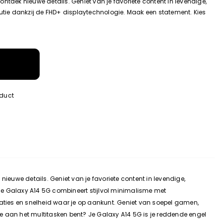
ntdek nieuwe details. Geniet van je favoriete content in levendige,
lutie dankzij de FHD+ displaytechnologie. Maak een statement. Kies
oduct
 nieuwe details. Geniet van je favoriete content in levendige,
 de Galaxy A14 5G combineert stijlvol minimalisme met
ties en snelheid waar je op aankunt. Geniet van soepel gamen,
 je aan het multitasken bent? Je Galaxy A14 5G is je reddende engel