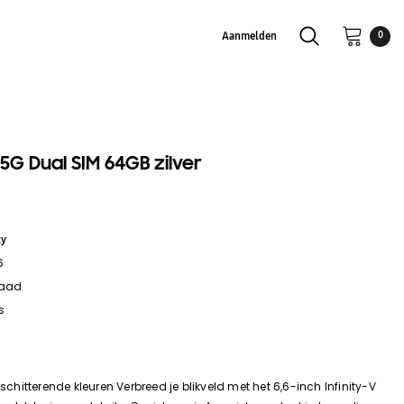
Aanmelden
0
G Dual SIM 64GB zilver
xy
6
raad
s
 schitterende kleuren Verbreed je blikveld met het 6,6-inch Infinity-V