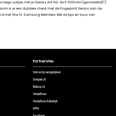
e of vroege uurtjes met je Galaxy A14 5G. De 5.000mAh (gemiddeld)*]
daarom is er een dubbele check met de Fingerprint Sensor aan de
hand met One UI. Samsung Members Met de tips en trucs van
Partnersites
Sim only vergelijken
Simpel.nl
Rebuy.nl
Vodafone
Vodafone Zakelijk
KPN
Youfone