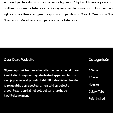
en biedt je de extra ruimte die je nodig hebt. Altijd voldoende power
batterij voorziet je telefoon tot 2 dagen van de power om door te ga
zijkant, die alleen reageert op jouw vingerafdruk. One UI Geef jou
Samsung Members haal je alles uit je telefoon.
Over Deze Website
Categorieën
Of je nu op zoek bent naar het allernieuwste model of een
A Serie
kwalitatief hoogwaardig refurbished apparaat, bij ons
S Serie
vind je precies wat je nodig hebt. Elk refurbished toestel
Hoesjes
is zorgvuldig geïnspecteerd, hersteld en getest om
ervoor te zorgen dat het voldoet aan onze hoge
Galaxy Tabs
kwaliteitsnormen.
Refurbished