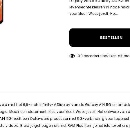
Display van de Galaxy A14 5G en o
levensechte kleuren in hoge reso
voor kleur. Wees jezelf. Het...
BESTELLEN
99
bezoekers bekijken dit pr
ikveld met het 6,6-inch Infinity-V Display van de Galaxy A14 5G en ontdek
ogie. Maak een statement. Kies voor kleur. Wees jezelf. Het ontwerp van
A14 5G heeft een Octa-core processor met 5G-verbinding voor toppresta
 video's. Breid je geheugen uit met RAM Plus Kom je net iets tekort als