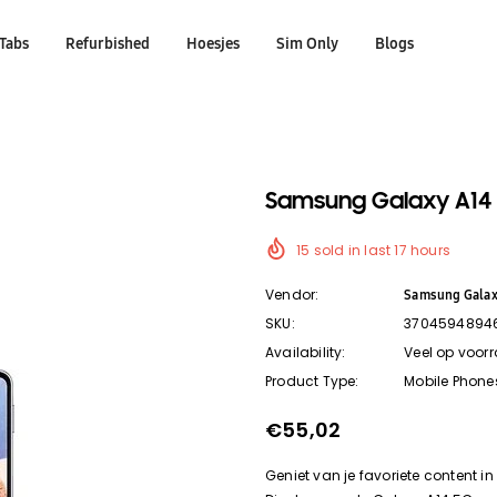
Tabs
Refurbished
Hoesjes
Sim Only
Blogs
Samsung Galaxy A14 5
15
sold in last
17
hours
Vendor:
Samsung Gala
SKU:
3704594894
Availability:
Veel op voor
Product Type:
Mobile Phone
€55,02
Geniet van je favoriete content in