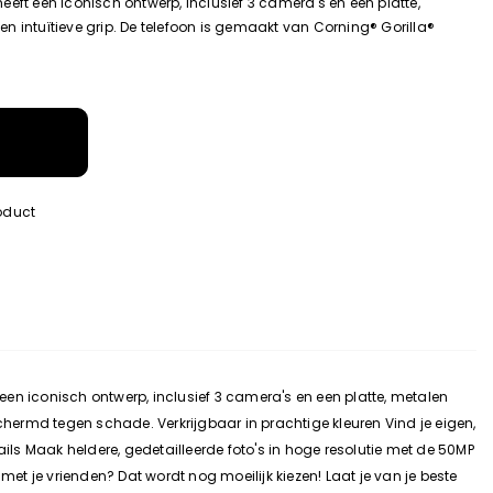
eft een iconisch ontwerp, inclusief 3 camera's en een platte,
n intuïtieve grip. De telefoon is gemaakt van Corning® Gorilla®
roduct
en iconisch ontwerp, inclusief 3 camera's en een platte, metalen
chermd tegen schade. Verkrijgbaar in prachtige kleuren Vind je eigen,
s Maak heldere, gedetailleerde foto's in hoge resolutie met de 50MP
et je vrienden? Dat wordt nog moeilijk kiezen! Laat je van je beste