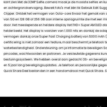
kant zien Met de 32MP Selfie camera maak je de mooiste selfies en ku
en achtergrondvervaging. Bewerk foto's met één tik Gebruik Edit Sug
Clipper. Ontdek het vermogen van Octa-core Ervaar het gemak van de 
van 5G en 128 GB of 256 GB aan interne opslagruimte die met een mic
door. Het meeslepende en heldere display Het FHD+ Super AMOLED disp
helder beeld. Het display is voorzien van 1.000 nits en dankzij de ad
vermogen dankzij onze Super Fast Charging batterij van 5000 mAh (gemi
certificering is niet zomaar een feature, maar beschermt je telefoon 
waterbestendigheid. Ondersteuning om je informatie te beveiligen S
pincodes, wachtwoorden en patronen. Je versleutelde gegevens kunn
besturingssysteem. We hebben overal aan gedacht OS- en beveiligin
en 5 jaar lang beveiligingsupdates. Je telefoon en persoonlijke ge
Quick Share Deel bestanden in een handomdraai met Quick Share. Sne