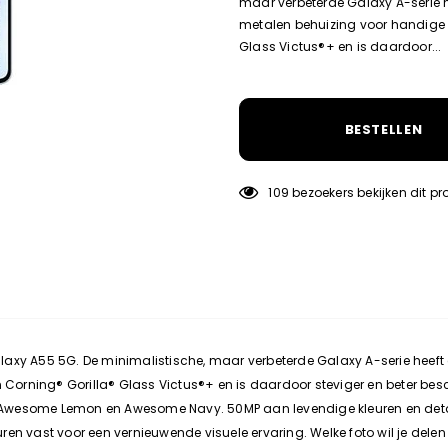
maar verbeterde Galaxy A-serie he
metalen behuizing voor handige e
Glass Victus®+ en is daardoor...
BESTELLEN
109
bezoekers bekijken dit p
axy A55 5G. De minimalistische, maar verbeterde Galaxy A-serie heeft e
n Corning® Gorilla® Glass Victus®+ en is daardoor steviger en beter bes
c, Awesome Lemon en Awesome Navy. 50MP aan levendige kleuren en detail
n vast voor een vernieuwende visuele ervaring. Welke foto wil je delen m