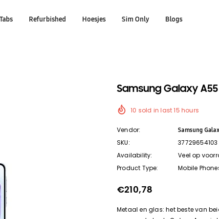
Tabs
Refurbished
Hoesjes
Sim Only
Blogs
Samsung Galaxy A55 
10
sold in last
15
hours
Vendor:
Samsung Gala
SKU:
37729654103
Availability:
Veel op voor
Product Type:
Mobile Phone
€210,78
Metaal en glas: het beste van be