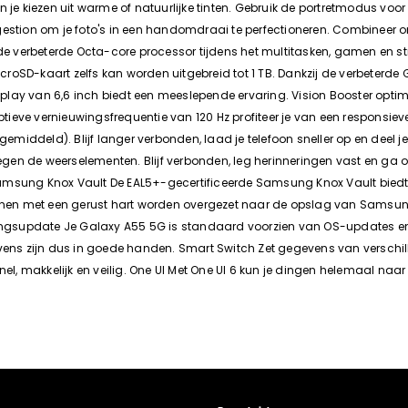
n je kiezen uit warme of natuurlijke tinten. Gebruik de portretmodus vo
gestion om je foto's in een handomdraai te perfectioneren. Combineer 
verbeterde Octa-core processor tijdens het multitasken, gamen en strea
roSD-kaart zelfs kan worden uitgebreid tot 1 TB. Dankzij de verbeterde
lay van 6,6 inch biedt een meeslepende ervaring. Vision Booster optima
aptieve vernieuwingsfrequentie van 120 Hz profiteer je van een responsi
ddeld). Blijf langer verbonden, laad je telefoon sneller op en deel je le
tegen de weerselementen. Blijf verbonden, leg herinneringen vast en ga 
amsung Knox Vault De EAL5+-gecertificeerde Samsung Knox Vault biedt o
en met een gerust hart worden overgezet naar de opslag van Samsung K
gsupdate Je Galaxy A55 5G is standaard voorzien van OS-updates en b
gevens zijn dus in goede handen. Smart Switch Zet gegevens van versch
l, makkelijk en veilig. One UI Met One UI 6 kun je dingen helemaal n