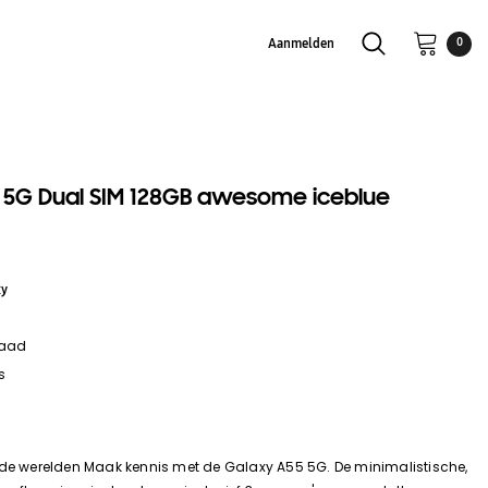
Aanmelden
0
5G Dual SIM 128GB awesome iceblue
xy
raad
s
ide werelden Maak kennis met de Galaxy A55 5G. De minimalistische,