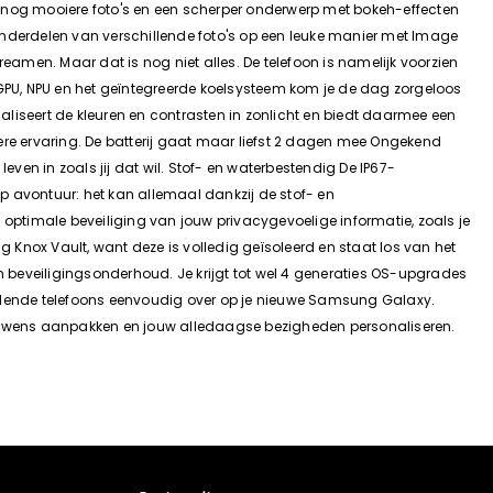
or nog mooiere foto's en een scherper onderwerp met bokeh-effecten
onderdelen van verschillende foto's op een leuke manier met Image
men. Maar dat is nog niet alles. De telefoon is namelijk voorzien
 GPU, NPU en het geïntegreerde koelsysteem kom je de dag zorgeloos
liseert de kleuren en contrasten in zonlicht en biedt daarmee een
evere ervaring. De batterij gaat maar liefst 2 dagen mee Ongekend
ven in zoals jij dat wil. Stof- en waterbestendig De IP67-
op avontuur: het kan allemaal dankzij de stof- en
ptimale beveiliging van jouw privacygevoelige informatie, zoals je
nox Vault, want deze is volledig geïsoleerd en staat los van het
eveiligingsonderhoud. Je krijgt tot wel 4 generaties OS-upgrades
illende telefoons eenvoudig over op je nieuwe Samsung Galaxy.
aar wens aanpakken en jouw alledaagse bezigheden personaliseren.