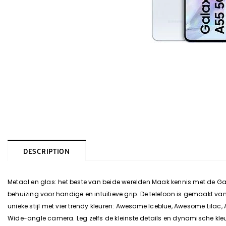
DESCRIPTION
Metaal en glas: het beste van beide werelden Maak kennis met de Gal
behuizing voor handige en intuïtieve grip. De telefoon is gemaakt va
unieke stijl met vier trendy kleuren: Awesome Iceblue, Awesome Lila
Wide-angle camera. Leg zelfs de kleinste details en dynamische kleure