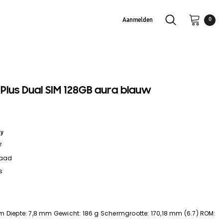
Aanmelden
0
Plus Dual SIM 128GB aura blauw
xy
7
raad
s
m Diepte: 7,8 mm Gewicht: 186 g Schermgrootte: 170,18 mm (6.7) ROM: