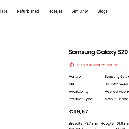
Tabs
Refurbished
Hoesjes
Sim Only
Blogs
Samsung Galaxy S20 
6
sold in last
25
hours
Vendor:
Samsung Gala
SKU:
3686556440
Availability:
Veel op voor
Product Type:
Mobile Phone
€119,67
Breedte: 73,7 mm Hoogte: 161,9 m