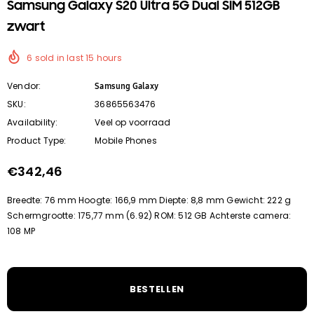
Samsung Galaxy S20 Ultra 5G Dual SIM 512GB
zwart
6
sold in last
15
hours
Vendor:
Samsung Galaxy
SKU:
36865563476
Availability:
Veel op voorraad
Product Type:
Mobile Phones
€342,46
Breedte: 76 mm Hoogte: 166,9 mm Diepte: 8,8 mm Gewicht: 222 g
Schermgrootte: 175,77 mm (6.92) ROM: 512 GB Achterste camera:
108 MP
BESTELLEN