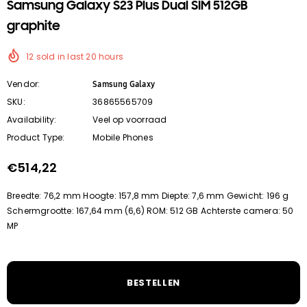
Samsung Galaxy S23 Plus Dual SIM 512GB
graphite
12
sold in last
20
hours
Vendor:
Samsung Galaxy
SKU:
36865565709
Availability:
Veel op voorraad
Product Type:
Mobile Phones
€514,22
Breedte: 76,2 mm Hoogte: 157,8 mm Diepte: 7,6 mm Gewicht: 196 g
Schermgrootte: 167,64 mm (6,6) ROM: 512 GB Achterste camera: 50
MP
BESTELLEN