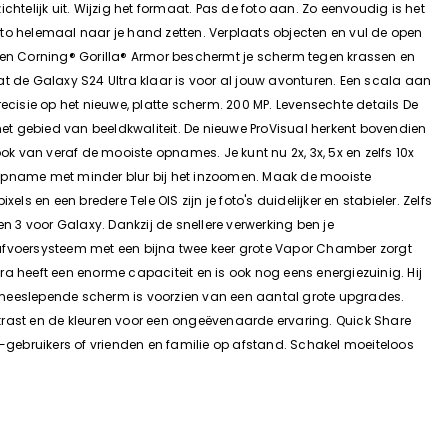
telijk uit. Wijzig het formaat. Pas de foto aan. Zo eenvoudig is het
foto helemaal naar je hand zetten. Verplaats objecten en vul de open
g en Corning® Gorilla® Armor beschermt je scherm tegen krassen en
dat de Galaxy S24 Ultra klaar is voor al jouw avonturen. Een scala aan
ecisie op het nieuwe, platte scherm. 200 MP. Levensechte details De
t gebied van beeldkwaliteit. De nieuwe ProVisual herkent bovendien
ok van veraf de mooiste opnames. Je kunt nu 2x, 3x, 5x en zelfs 10x
 opname met minder blur bij het inzoomen. Maak de mooiste
ls en een bredere Tele OIS zijn je foto's duidelijker en stabieler. Zelfs
3 voor Galaxy. Dankzij de snellere verwerking ben je
eafvoersysteem met een bijna twee keer grote Vapor Chamber zorgt
ltra heeft een enorme capaciteit en is ook nog eens energiezuinig. Hij
 meeslepende scherm is voorzien van een aantal grote upgrades.
contrast en de kleuren voor een ongeëvenaarde ervaring. Quick Share
gebruikers of vrienden en familie op afstand. Schakel moeiteloos