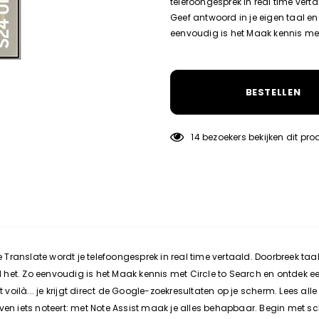
telefoongesprek in real time verta
Geef antwoord in je eigen taal en 
eenvoudig is het Maak kennis met 
BESTELLEN
14
bezoekers bekijken dit pro
anslate wordt je telefoongesprek in real time vertaald. Doorbreek taalba
nd het. Zo eenvoudig is het Maak kennis met Circle to Search en ontdek e
 voilà... je krijgt direct de Google-zoekresultaten op je scherm. Lees alle
en iets noteert: met Note Assist maak je alles behapbaar. Begin met schri