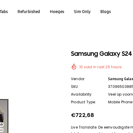
Tabs
Refurbished
Hoesjes
Sim Only
Blogs
Samsung Galaxy S24 Ul
10
sold in last
25
hours
Vendor:
Samsung Gala
SKU:
3709650388
Availability:
Veel op voor
Product Type:
Mobile Phone
€722,68
Live Translate. De eenvoudigste 