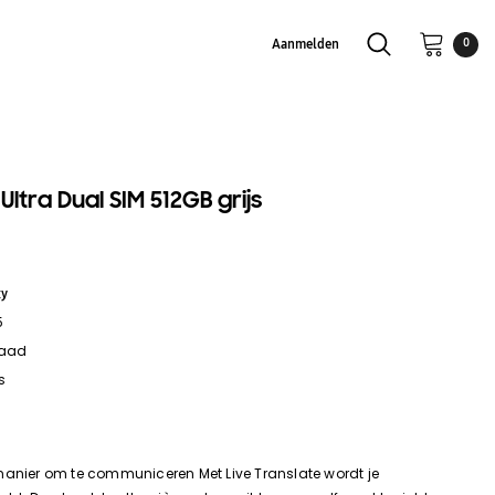
Aanmelden
0
tra Dual SIM 512GB grijs
xy
5
raad
s
manier om te communiceren Met Live Translate wordt je