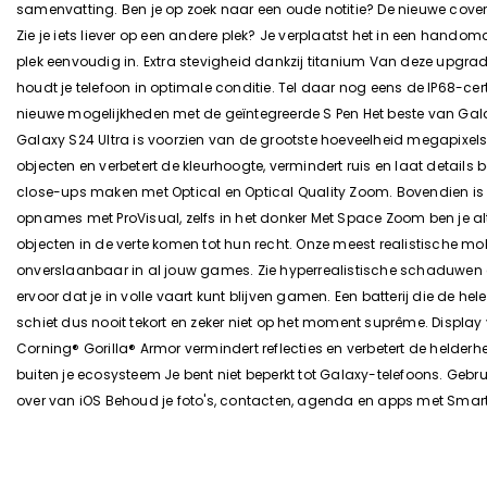
samenvatting. Ben je op zoek naar een oude notitie? De nieuwe covers 
Zie je iets liever op een andere plek? Je verplaatst het in een hando
plek eenvoudig in. Extra stevigheid dankzij titanium Van deze upgra
houdt je telefoon in optimale conditie. Tel daar nog eens de IP68-cer
nieuwe mogelijkheden met de geïntegreerde S Pen Het beste van Galaxy
Galaxy S24 Ultra is voorzien van de grootste hoeveelheid megapixel
objecten en verbetert de kleurhoogte, vermindert ruis en laat details
close-ups maken met Optical en Optical Quality Zoom. Bovendien is 
opnames met ProVisual, zelfs in het donker Met Space Zoom ben je altijd 
objecten in de verte komen tot hun recht. Onze meest realistische m
onverslaanbaar in al jouw games. Zie hyperrealistische schaduwen e
ervoor dat je in volle vaart kunt blijven gamen. Een batterij die de he
schiet dus nooit tekort en zeker niet op het moment suprême. Displ
Corning® Gorilla® Armor vermindert reflecties en verbetert de helderhe
buiten je ecosysteem Je bent niet beperkt tot Galaxy-telefoons. Ge
over van iOS Behoud je foto's, contacten, agenda en apps met Smart 