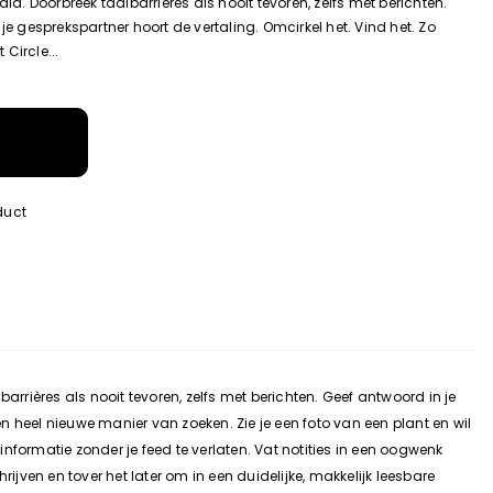
ald. Doorbreek taalbarrières als nooit tevoren, zelfs met berichten.
je gesprekspartner hoort de vertaling. Omcirkel het. Vind het. Zo
Circle...
duct
rrières als nooit tevoren, zelfs met berichten. Geef antwoord in je
en heel nieuwe manier van zoeken. Zie je een foto van een plant en wil
 informatie zonder je feed te verlaten. Vat notities in een oogwenk
jven en tover het later om in een duidelijke, makkelijk leesbare