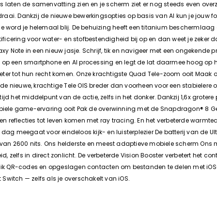
laten de samenvatting zien en je scherm ziet er nog steeds even overzich
mdraai. Dankzij de nieuwe bewerkingsopties op basis van AI kun je jouw 
de word je helemaal blij. De behuizing heeft een titanium beschermlaa
tificering voor water- en stofbestendigheid bij op en dan weet je zeker 
 Note in een nieuw jasje. Schrijf, tik en navigeer met een ongekende pr
s op een smartphone en AI processing en legt de lat daarmee hoog op he
 beter tot hun recht komen. Onze krachtigste Quad Tele-zoom ooit Maak o
de nieuwe, krachtige Tele OIS breder dan voorheen voor een stabielere
het middelpunt van de actie, zelfs in het donker. Dankzij 1,6x grotere pixe
obiele game-ervaring ooit Pak de overwinning met de Snapdragon® 8 Gen 
n reflecties tot leven komen met ray tracing. En het verbeterde warmt
le dag meegaat voor eindeloos kijk- en luisterplezier De batterij van de U
ay van 2600 nits. Ons helderste en meest adaptieve mobiele scherm Ons
id, zelfs in direct zonlicht. De verbeterde Vision Booster verbetert het 
bruik QR-codes en opgeslagen contacten om bestanden te delen met iOS-
Switch — zelfs als je overschakelt van iOS.