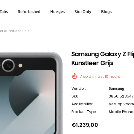
Tabs
Refurbished
Hoesjes
Sim Only
Blogs
 Kunstleer Grijs
Samsung Galaxy Z Fli
Kunstleer Grijs
7
sold in last
10
hours
Vendor:
Samsung
SKU:
38561528547
Availability:
Veel op voor
Product Type:
Mobile Phone
€1.239,00