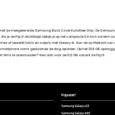
et de meegeleverde Samsung Back Cover Kunstleer Grijs. De Samsung F
ls je de Flip 6 dichtklapt, bekijk je op het compacte 3,4 inch scherm a
 games of bewerkt foto's en video's met Galaxy AI. Aan de achterkant van
g smartphone soms gedurende de dag opladen. Op het 256 GB opslaggeh
n films te downloaden? Kies dan voor de 512 GB variant de Flip 6.
Populair!
Samsung Galaxy s23
Samsung Galaxy A80