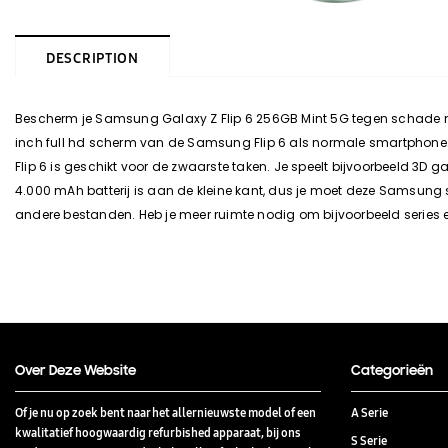
DESCRIPTION
Bescherm je Samsung Galaxy Z Flip 6 256GB Mint 5G tegen schade m
inch full hd scherm van de Samsung Flip 6 als normale smartphone. A
Flip 6 is geschikt voor de zwaarste taken. Je speelt bijvoorbeeld 3D
4.000 mAh batterij is aan de kleine kant, dus je moet deze Samsun
andere bestanden. Heb je meer ruimte nodig om bijvoorbeeld series e
Over Deze Website
Categorieën
Of je nu op zoek bent naar het allernieuwste model of een
A Serie
kwalitatief hoogwaardig refurbished apparaat, bij ons
S Serie